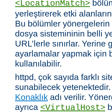
bölüm
<LocationMatch>
yerleştirerek etki alanlarını
Bu bölümler yönergelerin e
dosya sistemininin belli ye
URL’lerle sınırlar. Yerin
ayarlamalar yapmak için b
kullanılabilir.
httpd, çok sayıda farklı si
sunabilecek yetenektedir
Konaklık
adı verilir. Yöner
ayrıca
b
<VirtualHost>