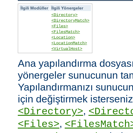
İlgili Modüller
İlgili Yönergeler
<Directory>
<DirectoryMatch>
<Files>
<FilesMatch>
<Location>
<LocationMatch>
<VirtualHost>
Ana yapılandırma dosyasın
yönergeler sunucunun ta
Yapılandırmanızı sunucunu
için değiştirmek isterseni
,
<Directory>
<Direct
,
<Files>
<FilesMatch