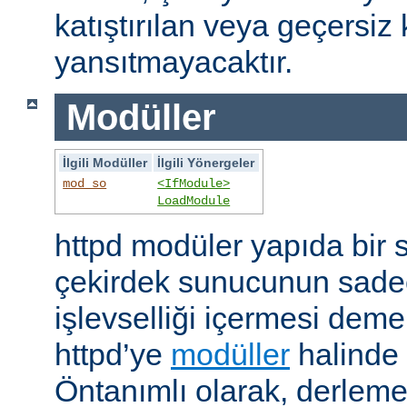
katıştırılan veya geçersiz 
yansıtmayacaktır.
Modüller
İlgili Modüller
İlgili Yönergeler
mod_so
<IfModule>
LoadModule
httpd modüler yapıda bir 
çekirdek sunucunun sade
işlevselliği içermesi demekt
httpd’ye
modüller
halinde 
Öntanımlı olarak, derleme