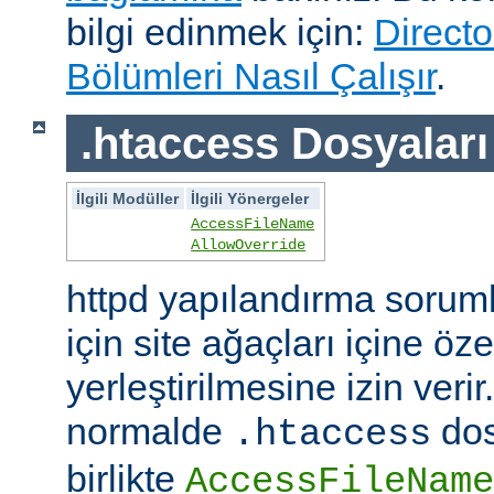
bilgi edinmek için:
Directo
Bölümleri Nasıl Çalışır
.
.htaccess Dosyaları
İlgili Modüller
İlgili Yönergeler
AccessFileName
AllowOverride
httpd yapılandırma sorum
için site ağaçları içine öz
yerleştirilmesine izin veri
normalde
dos
.htaccess
birlikte
AccessFileName