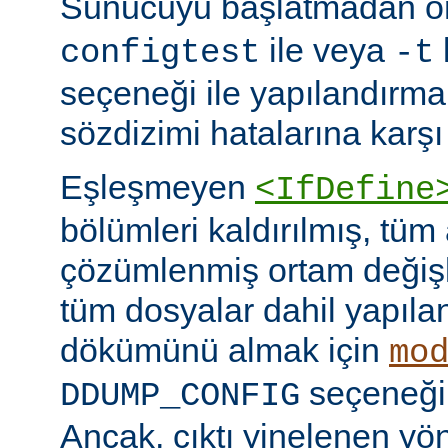
Sunucuyu başlatmadan 
ile veya
configtest
-t
seçeneği ile yapılandırma
sözdizimi hatalarına karşı 
Eşleşmeyen
<IfDefine
bölümleri kaldırılmış, tüm
çözümlenmiş ortam değişke
tüm dosyalar dahil yapıla
dökümünü almak için
mo
seçeneğini
DDUMP_CONFIG
Ancak, çıktı yinelenen yön