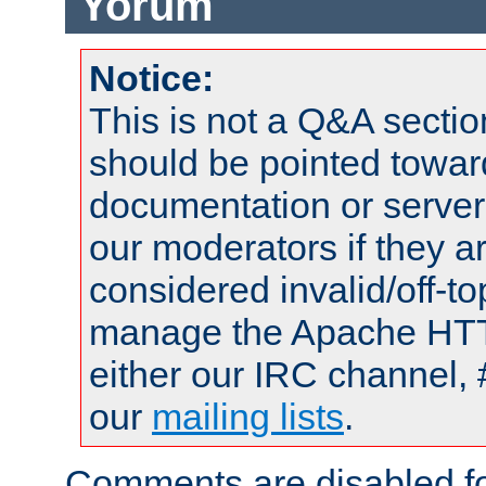
Yorum
Notice:
This is not a Q&A sect
should be pointed towar
documentation or serve
our moderators if they a
considered invalid/off-t
manage the Apache HTTP
either our IRC channel, 
our
mailing lists
.
Comments are disabled fo