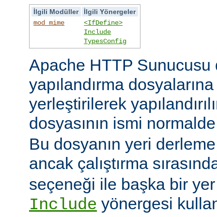
İlgili Modüller
İlgili Yönergeler
mod_mime
<IfDefine>
Include
TypesConfig
Apache HTTP Sunucusu 
yapılandırma dosyaların
yerleştirilerek yapılandırı
dosyasının ismi normald
Bu dosyanın yeri derleme s
ancak çalıştırma sırasınd
seçeneği ile başka bir yer b
yönergesi kulla
Include