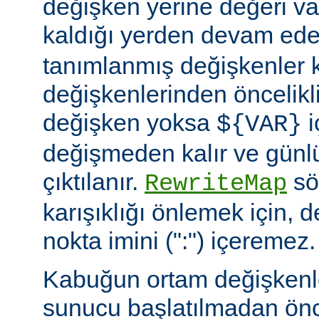
değişken yerine değeri va
kaldığı yerden devam ede
tanımlanmış değişkenler
değişkenlerinden öncelikli
değişken yoksa
i
${VAR}
değişmeden kalır ve günlü
çıktılanır.
söz
RewriteMap
karışıklığı önlemek için, d
nokta imini (":") içeremez.
Kabuğun ortam değişkenle
sunucu başlatılmadan ön