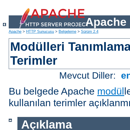
Apache 
Apache
>
HTTP Sunucusu
>
Belgeleme
>
Sürüm 2.4
Modülleri Tanımlama
Terimler
Mevcut Diller:
e
Bu belgede Apache
modül
l
kullanılan terimler açıklanmı
Açıklama