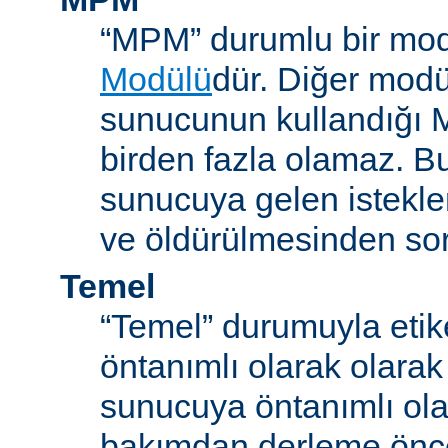
“MPM” durumlu bir mod
Modülü
dür. Diğer modül
sunucunun kullandığı 
birden fazla olamaz. B
sunucuya gelen istekle
ve öldürülmesinden so
Temel
“Temel” durumuyla etik
öntanımlı olarak olarak
sunucuya öntanımlı ola
bakımdan derleme önc