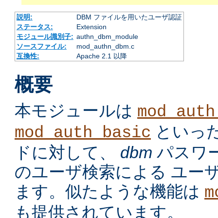
説明:
DBM ファイルを用いたユーザ認証
ステータス:
Extension
モジュール識別子:
authn_dbm_module
ソースファイル:
mod_authn_dbm.c
互換性:
Apache 2.1 以降
概要
本モジュールは
mod_auth
といっ
mod_auth_basic
ドに対して、
dbm
パスワ
のユーザ検索による ユー
ます。似たような機能は
m
も提供されています。