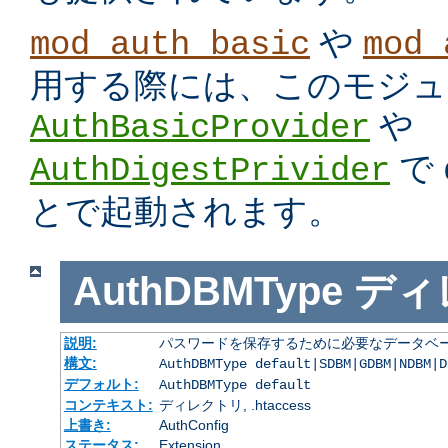
や
mod_auth_basic
mod_
用する際には、このモジュ
や
AuthBasicProvider
で
AuthDigestPrivider
とで起動されます。
AuthDBMType
ディ
説明:
パスワードを保存するために必要なデータベー
構文:
AuthDBMType default|SDBM|GDBM|NDBM|D
デフォルト:
AuthDBMType default
コンテキスト:
ディレクトリ, .htaccess
上書き:
AuthConfig
ステータス:
Extension