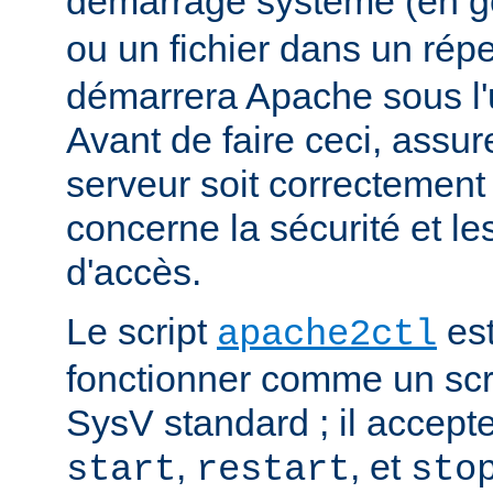
démarrage système (en g
ou un fichier dans un rép
démarrera Apache sous l'ut
Avant de faire ceci, assu
serveur soit correctement
concerne la sécurité et les
d'accès.
Le script
est
apache2ctl
fonctionner comme un scrip
SysV standard ; il accept
,
, et
start
restart
sto